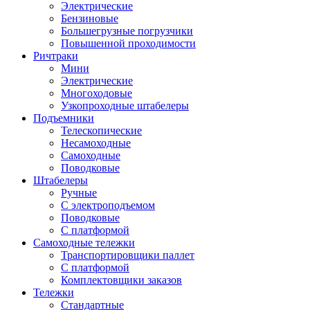
Электрические
Бензиновые
Большегрузные погрузчики
Повышенной проходимости
Ричтраки
Мини
Электрические
Многоходовые
Узкопроходные штабелеры
Подъемники
Телескопические
Несамоходные
Самоходные
Поводковые
Штабелеры
Ручные
С электроподъемом
Поводковые
С платформой
Самоходные тележки
Транспортировщики паллет
С платформой
Комплектовщики заказов
Тележки
Стандартные