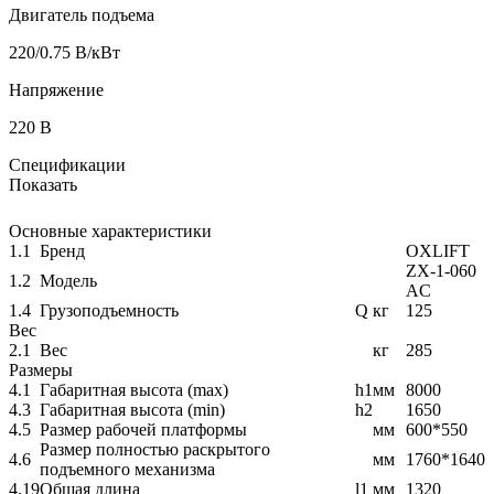
Двигатель подъема
220/0.75 В/кВт
Напряжение
220 В
Спецификации
Показать
Основные характеристики
1.1
Бренд
OXLIFT
ZX-1-060
1.2
Модель
AC
1.4
Грузоподъемность
Q
кг
125
Вес
2.1
Вес
кг
285
Размеры
4.1
Габаритная высота (max)
h1
мм
8000
4.3
Габаритная высота (min)
h2
1650
4.5
Размер рабочей платформы
мм
600*550
Размер полностью раскрытого
4.6
мм
1760*1640
подъемного механизма
4.19
Общая длина
l1
мм
1320