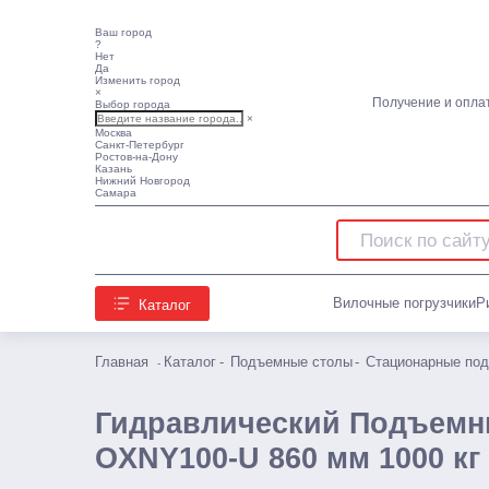
Ваш город
?
Нет
Да
Изменить город
Вилочные погрузчики
Подъе
×
Получение и опла
Выбор города
×
Дизельные
Телеско
Москва
Электрические
Несамох
Санкт-Петербург
Ростов-на-Дону
Бензиновые
Самохо
Казань
Нижний Новгород
Большегрузные погрузчики
Поводко
Самара
Повышенной проходимости
Штабе
Ричтраки
Ручные
Мини
С элект
Вилочные погрузчики
Р
Каталог
Электрические
Поводко
Многоходовые
С платф
Узкопроходные штабелеры
Главная
Каталог
-
Подъемные столы
-
Стационарные по
-
Гидравлический Подъемн
OXNY100-U 860 мм 1000 кг