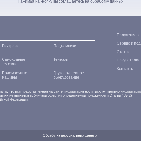
Нажимая на кнопку вы
соглашаетесь на обработку данных
Получение и
Сервис и по
Ричтраки
Подъемники
Статьи
Самоходные
Тележки
Покупателю
тележки
Контакты
Поломоечные
Грузоподъемное
машины
оборудование
 то, что вся представленная на сайте информация носит исключительно информаци
ловиях не является публичной офертой определяемой положениями Статьи 437(2)
ийской Федерации.
Обработка персональных данных