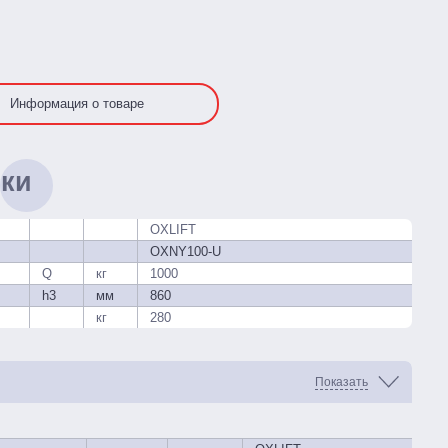
Информация о товаре
ики
OXLIFT
OXNY100-U
Q
кг
1000
h3
мм
860
кг
280
Показать