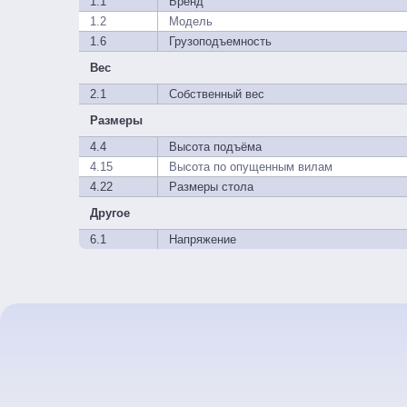
1.1
Бренд
1.2
Модель
1.6
Грузоподъемность
Вес
2.1
Собственный вес
Размеры
4.4
Высота подъёма
4.15
Высота по опущенным вилам
4.22
Размеры стола
Другое
6.1
Напряжение