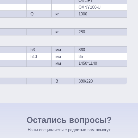
OXLIFT
OXNY100-U
Q
кг
1000
кг
280
h3
мм
860
h13
мм
85
мм
1450*1140
В
380/220
Остались вопросы?
Наши специалисты с радостью вам помогут