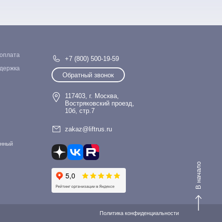
 оплата
+7 (800) 500-19-59
ддержка
Обратный звонок
117403, г. Москва,
Востряковский проезд,
10б, стр.7
zakaz@liftrus.ru
онный
В начало
Политика конфиденциальности