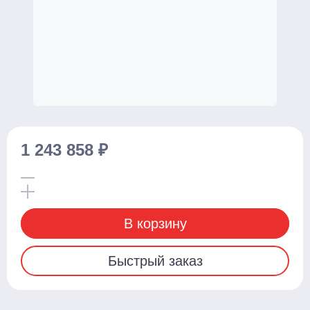
Для бочек
Ножничные
Подъемные столы
Гидравлические
С электроподъемом
Стационарные
1 243 858 ₽
Поломоечные машины
С сиденьем оператора
Толкаемого типа
В корзину
Грузоподъемное оборудование
Быстрый заказ
Тали ручные
Тельферы