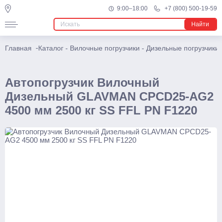
Ричтраки
9:00–18:00
+7 (800) 500-19-59
Найти
Мини
Электрические
-
Главная
Каталог
-
Вилочные погрузчики
-
Дизельные погрузчики
Многоходовые
Узкопроходные штабелеры
Автопогрузчик Вилочный
Дизельный GLAVMAN CPCD25-AG2
Подъемники
4500 мм 2500 кг SS FFL PN F1220
Телескопические
Несамоходные
Самоходные
Поводковые
Штабелеры
Ручные