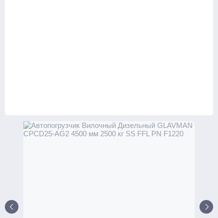
С электроподъемом
Поводковые
С платформой
Самоходные тележки
Транспортировщики паллет
С платформой
Комплектовщики заказов
Тележки
Стандартные
С весами
С различной длиной и шириной вил
Для агрессивных сред