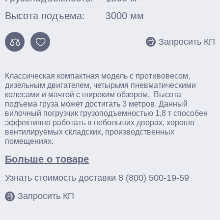
Для бочек
Высота подъема:
3000
мм
Ножничные
Запросить КП
Подъемные столы
Гидравлические
Классическая компактная модель с противовесом,
дизельным двигателем, четырьмя пневматическими
С электроподъемом
колесами и мачтой с широким обзором. Высота
Стационарные
подъема груза может достигать 3 метров. Данный
вилочный погрузчик грузоподъемностью 1,8 т способен
эффективно работать в небольших дворах, хорошо
Поломоечные машины
вентилируемых складских, производственных
помещениях.
С сиденьем оператора
Больше о товаре
Толкаемого типа
Узнать стоимость доставки
8 (800) 500-19-59
Грузоподъемное оборудование
Запросить КП
Тали ручные
Тельферы