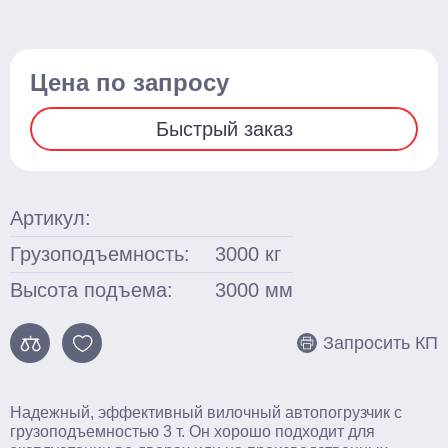
Ножничные
Подъемные столы
Цена по запросу
Гидравлические
Быстрый заказ
С электроподъемом
Стационарные
Артикул:
Поломоечные машины
Грузоподъемность:
3000
кг
С сиденьем оператора
Высота подъема:
3000
мм
Толкаемого типа
Грузоподъемное оборудование
Запросить КП
Тали ручные
Тельферы
Надежный, эффективный вилочный автопогрузчик с
грузоподъемностью 3 т. Он хорошо подходит для