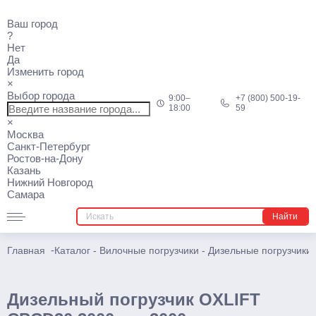
Ричтраки
Ваш город
Мини
?
Нет
Электрические
Да
Изменить город
Многоходовые
×
Выбор города
9:00–
+7 (800) 500-19-
Узкопроходные штабелеры
18:00
59
×
Подъемники
Москва
Санкт-Петербург
Ростов-на-Дону
Телескопические
Казань
Нижний Новгород
Несамоходные
Самара
Самоходные
Найти
Поводковые
-
Главная
Каталог
-
Вилочные погрузчики
-
Дизельные погрузчики
Штабелеры
Ручные
Дизельный погрузчик OXLIFT
С электроподъемом