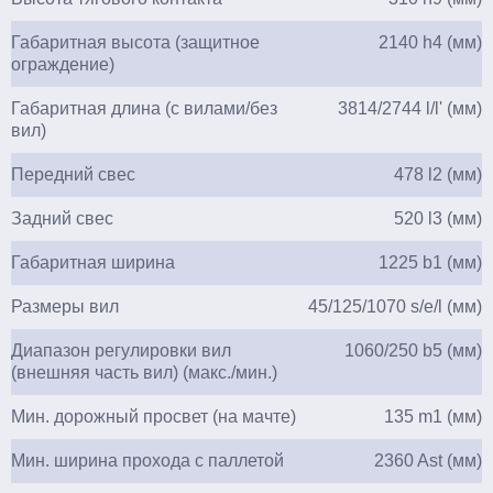
Габаритная высота (защитное
2140 h4 (мм)
ограждение)
Габаритная длина (с вилами/без
3814/2744 l/l' (мм)
вил)
Передний свес
478 l2 (мм)
Задний свес
520 l3 (мм)
Габаритная ширина
1225 b1 (мм)
Размеры вил
45/125/1070 s/e/l (мм)
Диапазон регулировки вил
1060/250 b5 (мм)
(внешняя часть вил) (макс./мин.)
Мин. дорожный просвет (на мачте)
135 m1 (мм)
Мин. ширина прохода с паллетой
2360 Ast (мм)