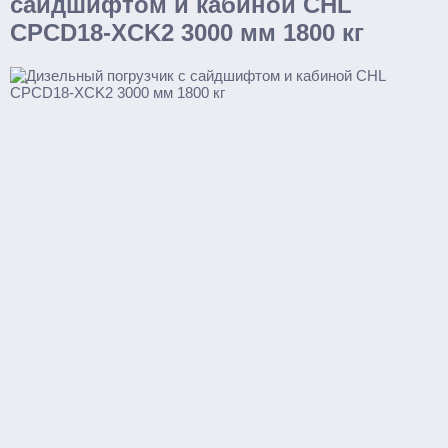
сайдшифтом и кабиной CHL
С электроподъемом
CPCD18-XCK2 3000 мм 1800 кг
Поводковые
С платформой
Самоходные тележки
Транспортировщики паллет
С платформой
Комплектовщики заказов
Тележки
Стандартные
С весами
С различной длиной и шириной вил
Для агрессивных сред