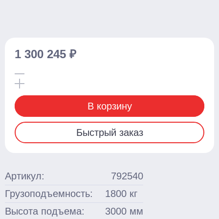
Для бочек
Ножничные
Подъемные столы
1 300 245 ₽
Гидравлические
С электроподъемом
Стационарные
В корзину
Поломоечные машины
Быстрый заказ
С сиденьем оператора
Толкаемого типа
Грузоподъемное оборудование
Артикул:
792540
Тали ручные
Грузоподъемность:
1800
кг
Тельферы
Высота подъема:
3000
мм