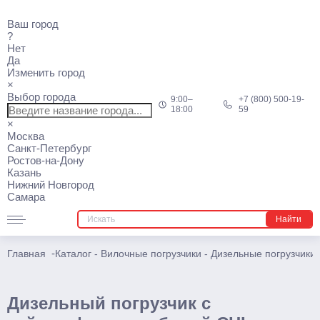
Ричтраки
Ваш город
?
Мини
Нет
Да
Электрические
Изменить город
×
Многоходовые
Выбор города
9:00–
+7 (800) 500-19-
18:00
59
Узкопроходные штабелеры
×
Москва
Подъемники
Санкт-Петербург
Ростов-на-Дону
Казань
Телескопические
Нижний Новгород
Самара
Несамоходные
Найти
Самоходные
Поводковые
-
Главная
Каталог
-
Вилочные погрузчики
-
Дизельные погрузчики
Штабелеры
Дизельный погрузчик с
Ручные