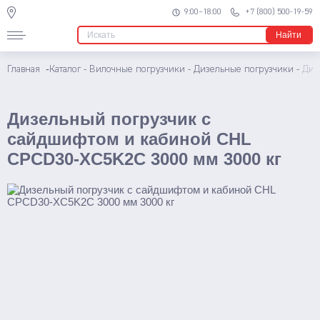
Ричтраки
9:00–18:00
+7 (800) 500-19-59
Мини
Найти
Электрические
-
Главная
Каталог
-
Вилочные погрузчики
-
Дизельные погрузчики
-
Диз
Многоходовые
Узкопроходные штабелеры
Дизельный погрузчик с
сайдшифтом и кабиной CHL
Подъемники
CPCD30-XC5K2C 3000 мм 3000 кг
Телескопические
Несамоходные
Самоходные
Поводковые
Штабелеры
Ручные