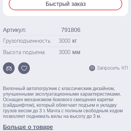
Быстрый заказ
Ножничные
Подъемные столы
Артикул:
791806
Гидравлические
кг
Грузоподъемность:
3000
С электроподъемом
Стационарные
мм
Высота подъема:
3000
Поломоечные машины
Запросить КП
С сиденьем оператора
Толкаемого типа
Вилочный автопогрузчик с классическим дизайном,
улучшенными эксплуатационными характеристиками.
Грузоподъемное оборудование
Оснащен механизмом бокового смещения каретки
(сайдшифтом), который облегчает подъем и укладку
грузов весом до 3 т. Мачта с полным свободным ходом
Тали ручные
позволяет поднимать вилы на высоту до 3 м.
Тельферы
Больше о товаре