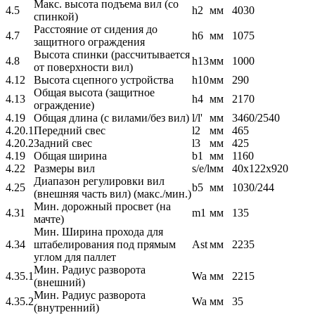
Макс. высота подъема вил (со
4.5
h2
мм
4030
спинкой)
Расстояние от сидения до
4.7
h6
мм
1075
защитного ограждения
Высота спинки (рассчитывается
4.8
h13
мм
1000
от поверхности вил)
4.12
Высота сцепного устройства
h10
мм
290
Общая высота (защитное
4.13
h4
мм
2170
ограждение)
4.19
Общая длина (с вилами/без вил)
l/l'
мм
3460/2540
4.20.1
Передний свес
l2
мм
465
4.20.2
Задний свес
l3
мм
425
4.19
Общая ширина
b1
мм
1160
4.22
Размеры вил
s/e/l
мм
40х122х920
Диапазон регулировки вил
4.25
b5
мм
1030/244
(внешняя часть вил) (макс./мин.)
Мин. дорожный просвет (на
4.31
m1
мм
135
мачте)
Мин. Ширина прохода для
4.34
штабелирования под прямым
Ast
мм
2235
углом для паллет
Мин. Радиус разворота
4.35.1
Wa
мм
2215
(внешний)
Мин. Радиус разворота
4.35.2
Wa
мм
35
(внутренний)