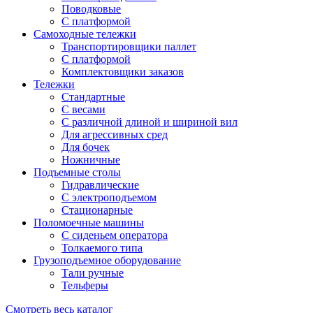
Поводковые
С платформой
Самоходные тележки
Транспортировщики паллет
С платформой
Комплектовщики заказов
Тележки
Стандартные
С весами
С различной длиной и шириной вил
Для агрессивных сред
Для бочек
Ножничные
Подъемные столы
Гидравлические
С электроподъемом
Стационарные
Поломоечные машины
С сиденьем оператора
Толкаемого типа
Грузоподъемное оборудование
Тали ручные
Тельферы
Смотреть весь каталог