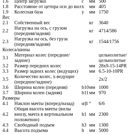
1.6
Центр загрузки
c
мм
500
1.8
Расстояние от цетнра оси до вил
x
мм
405
1.9
Колесная база
y
мм
1750
Вес
2.1
Собственный вес
кг
3640
Нагрузка на ось, с грузом
2.2
кг
4714/586
(передняя/задняя)
Нагрузка на ось, без груза
2.3
кг
1544/1756
(передняя/задняя)
Колеса/шины
Материал колес (передние/
цельнолитые/
3.1
задние)
цельнолитые
3.2
Размер передних колес
мм
28х9-15-14PR
3.3
Размер задних колес (ведущих)
мм
6.5-10-10PR
Количество колес, х-ведущие
3.5
2x/2
(передние/задние)
3.6
Ширина колеи (передняя)
b10
мм
1000
3.7
Ширина колеи (задняя)
b11
мм
970
Размеры
4.1
Наклон мачты (вперед/назад)
α/β
º
6/6
Общая высота мачты (вилы
4.2
внизу, мачта в вертикальном
h1
мм
2300
положении)
4.3
Свободный подъем
h3
мм
1300
4.4
Высота подъема
h
мм
5000