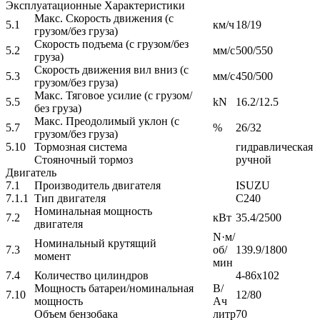
Эксплуатационные Характеристики
Макс. Скорость движения (с
5.1
км/ч
18/19
грузом/без груза)
Скорость подъема (с грузом/без
5.2
мм/с
500/550
груза)
Скорость движения вил вниз (с
5.3
мм/с
450/500
грузом/без груза)
Макс. Тяговое усилие (с грузом/
5.5
kN
16.2/12.5
без груза)
Макс. Преодолимый уклон (с
5.7
%
26/32
грузом/без груза)
5.10
Тормозная система
гидравлическая
Стояночный тормоз
ручной
Двигатель
7.1
Производитель двигателя
ISUZU
7.1.1
Тип двигателя
C240
Номинальная мощность
7.2
кВт
35.4/2500
двигателя
N·м/
Номинальный крутящий
7.3
об/
139.9/1800
момент
мин
7.4
Количество цилиндров
4-86x102
Мощность батареи/номинальная
В/
7.10
12/80
мощность
Ач
Объем бензобака
литр
70