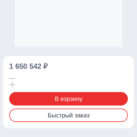
С электроподъемом
Стационарные
Поломоечные машины
С сиденьем оператора
Толкаемого типа
1 650 542 ₽
Грузоподъемное оборудование
Тали ручные
Тельферы
В корзину
Смотреть весь каталог
Быстрый заказ