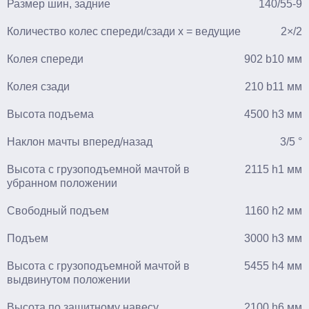
Размер шин, задние
140/55-9
Количество колес спереди/сзади x = ведущие
2×/2
Колея спереди
902 b10 мм
Колея сзади
210 b11 мм
Высота подъема
4500 h3 мм
Наклон мачты вперед/назад
3/5 °
Высота с грузоподъемной мачтой в
2115 h1 мм
убранном положении
Свободный подъем
1160 h2 мм
Подъем
3000 h3 мм
Высота с грузоподъемной мачтой в
5455 h4 мм
выдвинутом положении
Высота по защитному навесу
2100 h6 мм