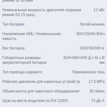
режим S2 60 мин
Номинальная мощность двигателя подъема
12 кВт
режим S3 15 проц.
Тип батареи
Литий-ионная
Напряжение АКБ / Номинальная
80V/150Ah В/Aч
емкость
Вес батареи
160/230/300 кг
Габаритные размеры
819×400×605 Д x Ш x В
аккумуляторной батареи
мм
Тип привода ходового
Переменного тока
Рабочее давление для навесных устройств
17.5 MPa
Объем масла для навесного оборудования
36 л/мин
Шум на месте водителя по EN 12053
73 дБ A