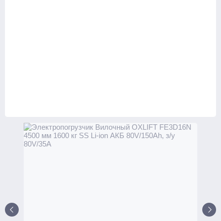
Транспортировщики паллет
С платформой
Комплектовщики заказов
Тележки
Стандартные
С весами
С различной длиной и шириной вил
Для агрессивных сред
Для бочек
Ножничные
Подъемные столы
Гидравлические