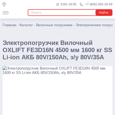
9:00–18:00
+7 (800) 500-19-59
Узкопроходные штабелеры
Найти
Подъемники
-
Главная
Каталог
-
Вилочные погрузчики
-
Электрические погрузч
Телескопические
Несамоходные
Электропогрузчик Вилочный
Самоходные
OXLIFT FE3D16N 4500 мм 1600 кг SS
Поводковые
Li-ion АКБ 80V/150Ah, з/у 80V/35A
Штабелеры
Ручные
С электроподъемом
Поводковые
С платформой
Самоходные тележки