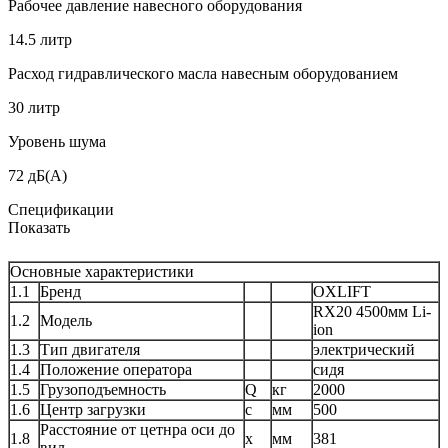
Рабочее давление навесного оборудования
14.5 литр
Расход гидравлического масла навесным оборудованием
30 литр
Уровень шума
72 дБ(А)
Спецификации
Показать
Основные характеристики
1.1
Бренд
OXLIFT
RX20 4500мм Li-
1.2
Модель
ion
1.3
Тип двигателя
электрический
1.4
Положение оператора
сидя
1.5
Грузоподъемность
Q
кг
2000
1.6
Центр загрузки
c
мм
500
Расстояние от цетнра оси до
1.8
x
мм
381
вил