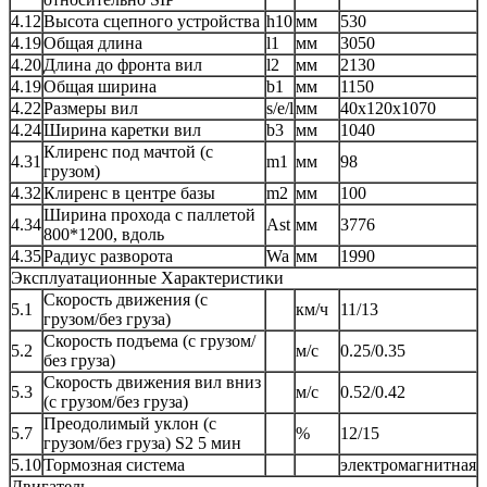
4.12
Высота сцепного устройства
h10
мм
530
4.19
Общая длина
l1
мм
3050
4.20
Длина до фронта вил
l2
мм
2130
4.19
Общая ширина
b1
мм
1150
4.22
Размеры вил
s/e/l
мм
40x120x1070
4.24
Ширина каретки вил
b3
мм
1040
Клиренс под мачтой (с
4.31
m1
мм
98
грузом)
4.32
Клиренс в центре базы
m2
мм
100
Ширина прохода с паллетой
4.34
Ast
мм
3776
800*1200, вдоль
4.35
Радиус разворота
Wa
мм
1990
Эксплуатационные Характеристики
Скорость движения (с
5.1
км/ч
11/13
грузом/без груза)
Скорость подъема (с грузом/
5.2
м/с
0.25/0.35
без груза)
Скорость движения вил вниз
5.3
м/с
0.52/0.42
(с грузом/без груза)
Преодолимый уклон (с
5.7
%
12/15
грузом/без груза) S2 5 мин
5.10
Тормозная система
электромагнитная
Двигатель