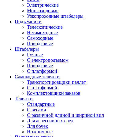
Электрические
Многоходовые
Узкопроходные штабелеры
Подъемники
Телескопические
Несамоходные
Самоходные
Поводковые
Штабелеры
Ручные
С электроподъемом
Поводковые
С платформой
Самоходные тележки
Транспортировщики паллет
С платформой
Комплектовщики заказов
Тележки
Стандартные
С весами
С различной длиной и шириной вил
Для агрессивных сред
Для бочек
Ножничные