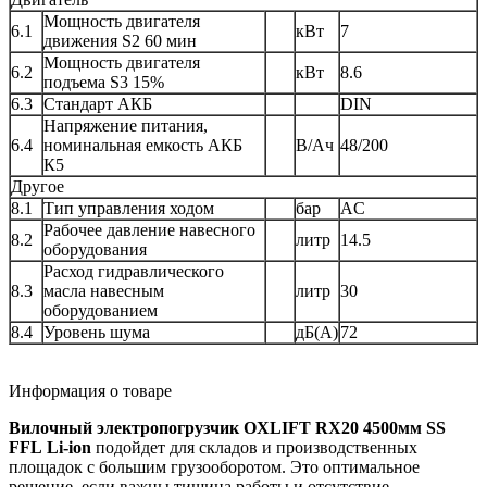
Мощность двигателя
6.1
кВт
7
движения S2 60 мин
Мощность двигателя
6.2
кВт
8.6
подъема S3 15%
6.3
Стандарт АКБ
DIN
Напряжение питания,
6.4
номинальная емкость АКБ
В/Ач
48/200
К5
Другое
8.1
Тип управления ходом
бар
AC
Рабочее давление навесного
8.2
литр
14.5
оборудования
Расход гидравлического
8.3
масла навесным
литр
30
оборудованием
8.4
Уровень шума
дБ(А)
72
Информация о товаре
Вилочный электропогрузчик OXLIFT RX20 4500мм SS
FFL Li-ion
подойдет для складов и производственных
площадок с большим грузооборотом. Это оптимальное
решение, если важны тишина работы и отсутствие