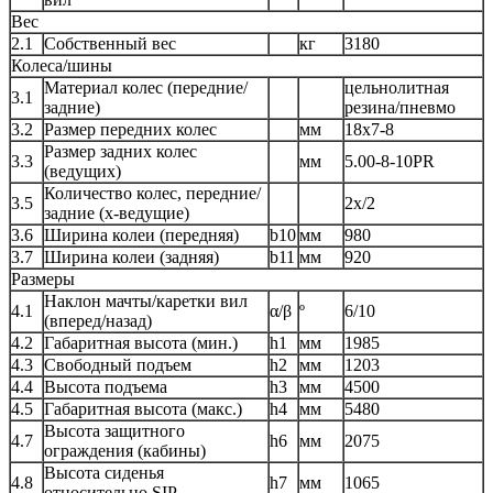
Вес
2.1
Собственный вес
кг
3180
Колеса/шины
Материал колес (передние/
цельнолитная
3.1
задние)
резина/пневмо
3.2
Размер передних колес
мм
18х7-8
Размер задних колес
3.3
мм
5.00-8-10PR
(ведущих)
Количество колес, передние/
3.5
2x/2
задние (х-ведущие)
3.6
Ширина колеи (передняя)
b10
мм
980
3.7
Ширина колеи (задняя)
b11
мм
920
Размеры
Наклон мачты/каретки вил
4.1
α/β
º
6/10
(вперед/назад)
4.2
Габаритная высота (мин.)
h1
мм
1985
4.3
Свободный подъем
h2
мм
1203
4.4
Высота подъема
h3
мм
4500
4.5
Габаритная высота (макс.)
h4
мм
5480
Высота защитного
4.7
h6
мм
2075
ограждения (кабины)
Высота сиденья
4.8
h7
мм
1065
относительно SIP