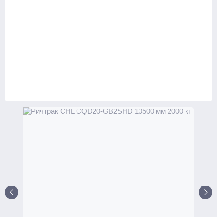
С платформой
Комплектовщики заказов
Тележки
Стандартные
С весами
С различной длиной и шириной вил
Для агрессивных сред
Для бочек
Ножничные
Подъемные столы
Гидравлические
С электроподъемом