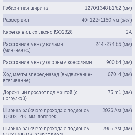
Габаритная ширина
1270/1348 b1/b2 (мм)
Размер вил
40×122×1150 мм (s/e/l)
Каретка вил, согласно ISO2328
2А
Расстояние между вилами
244~274 b5 (мм)
(мин.~макс.)
Расстояние между опорным консолями
900 b4 (мм)
Ход мачты вперёд-назад (выдвижение-
670 l4 (мм)
втягивание)
Дорожный просвет под мачтой (с
75 m1 (мм)
нагрузкой)
Ширина рабочего прохода с поддоном
2926 Ast (мм)
1000×1200 мм, поперёк
Ширина рабочего прохода с поддоном
2966 Ast (мм)
800×1200 мм, захват вдоль