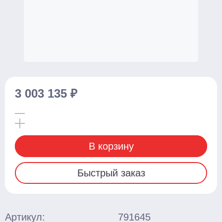
Стационарные
Поломоечные машины
С сиденьем оператора
Толкаемого типа
Грузоподъемное оборудование
3 003 135 ₽
Тали ручные
Тельферы
Смотреть весь каталог
В корзину
Быстрый заказ
Артикул:
791645