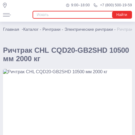
Подъемники
9:00–18:00
+7 (800) 500-19-59
Найти
Телескопические
Несамоходные
-
Главная
Каталог
-
Ричтраки
-
Электрические ричтраки
-
Ричтрак
Самоходные
Поводковые
Ричтрак CHL CQD20-GB2SHD 10500
мм 2000 кг
Штабелеры
Ручные
С электроподъемом
Поводковые
С платформой
Самоходные тележки
Транспортировщики паллет