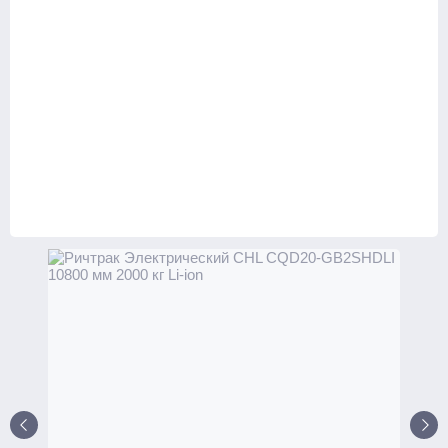
С платформой
Комплектовщики заказов
Тележки
Стандартные
С весами
С различной длиной и шириной вил
Для агрессивных сред
Для бочек
Ножничные
Подъемные столы
Гидравлические
С электроподъемом
Стационарные