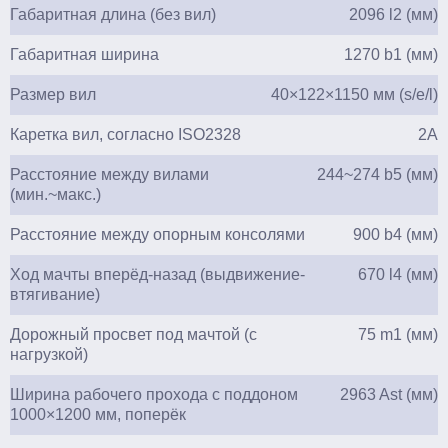
Габаритная длина (без вил)
2096 l2 (мм)
Габаритная ширина
1270 b1 (мм)
Размер вил
40×122×1150 мм (s/e/l)
Каретка вил, согласно ISO2328
2А
Расстояние между вилами
244~274 b5 (мм)
(мин.~макс.)
Расстояние между опорным консолями
900 b4 (мм)
Ход мачты вперёд-назад (выдвижение-
670 l4 (мм)
втягивание)
Дорожный просвет под мачтой (с
75 m1 (мм)
нагрузкой)
Ширина рабочего прохода с поддоном
2963 Ast (мм)
1000×1200 мм, поперёк