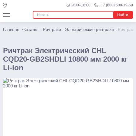
Подъемники
9:00–18:00
+7 (800) 500-19-59
Телескопические
Найти
Несамоходные
-
Главная
Каталог
-
Ричтраки
-
Электрические ричтраки
-
Ричтрак 
Самоходные
Поводковые
Ричтрак Электрический CHL
CQD20-GB2SHDLI 10800 мм 2000 кг
Штабелеры
Li-ion
Ручные
С электроподъемом
Поводковые
С платформой
Самоходные тележки
Транспортировщики паллет