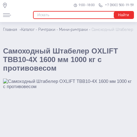
9:00–18:00
+7 (800) 500-19-59
Ричтраки
Найти
Мини
-
Электрические
Главная
Каталог
-
Ричтраки
-
Мини-ричтраки
-
Самоходный Штабелер OX
Многоходовые
Самоходный Штабелер OXLIFT
Узкопроходные штабелеры
TBB10-4X 1600 мм 1000 кг с
Подъемники
противовесом
Телескопические
Несамоходные
Самоходные
Поводковые
Штабелеры
Ручные