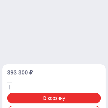
С электроподъемом
Поводковые
С платформой
Самоходные тележки
Транспортировщики паллет
С платформой
Комплектовщики заказов
Тележки
393 300 ₽
Стандартные
С весами
С различной длиной и шириной вил
В корзину
Для агрессивных сред