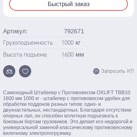
Для бочек
Быстрый заказ
Ножничные
Подъемные столы
Артикул:
792671
Гидравлические
кг
Грузоподъемность:
1000
С электроподъемом
мм
Высота подъема:
1600
Стационарные
Запросить КП
Поломоечные машины
С сиденьем оператора
Самоходный Штабелер с Противовесом OXLIFT TBB10
Толкаемого типа
1600 мм 1000 кг - штабелер с противовесом удобен для
обработки поддонов разных типов: одно- и
Грузоподъемное оборудование
двухнастильных, нестандартных. Благодаря отсутствию
опорных лап, он способен вплотную подъезжать к
боковым бортам грузовиков. Это делает его недорогой и
Тали ручные
универсальной заменой классическому противовесному
Тельферы
вилочному электропогрузчику.