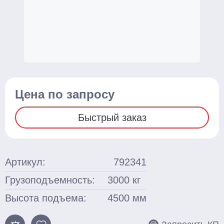
Для бочек
Ножничные
Подъемные столы
Гидравлические
С электроподъемом
Цена по запросу
Стационарные
Быстрый заказ
Поломоечные машины
С сиденьем оператора
Артикул:
792341
Толкаемого типа
Грузоподъемность:
3000
кг
Грузоподъемное оборудование
Высота подъема:
4500
мм
Тали ручные
Тельферы