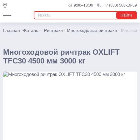
9:00–18:00
+7 (800) 500-19-59
Ричтраки
Найти
Мини
-
Главная
Каталог
-
Ричтраки
-
Многоходовые ричтраки
-
Многоход
Электрические
Многоходовые
Многоходовой ричтрак OXLIFT
Узкопроходные штабелеры
TFC30 4500 мм 3000 кг
Подъемники
Телескопические
Несамоходные
Самоходные
Поводковые
Штабелеры