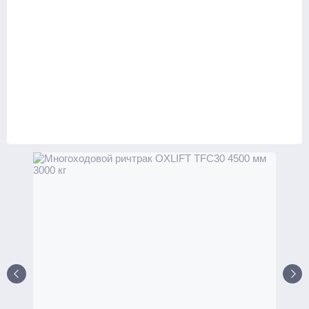
Ручные
С электроподъемом
Поводковые
С платформой
Самоходные тележки
Транспортировщики паллет
С платформой
Комплектовщики заказов
Тележки
Стандартные
С весами
С различной длиной и шириной вил
Для агрессивных сред