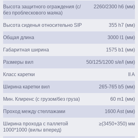
Высота защитного ограждения (с/
2260/2300 h6 (мм)
без проблескового маяка)
Высота сиденья относительно SIP
355 h7 (мм)
Общая длина
3000 l1 (мм)
Габаритная ширина
1575 b1 (мм)
Размеры вил
50/125/1200 s/e/l (мм)
Класс каретки
II A
Ширина каретки вил
265-765 b5 (мм)
Мин. Клиренс (с грузом/без груза)
60 m1 (мм)
Проход между стеллажами
1600 Ast (мм)
Ширина прохода с паллетой
≥(3450+350) мм
1000*1000 (вилы вперед)