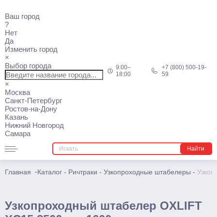
Ваш город
Ричтраки
?
Нет
Мини
Да
Изменить город
Электрические
×
Выбор города
9:00–
+7 (800) 500-19-
Многоходовые
18:00
59
×
Узкопроходные штабелеры
Москва
Санкт-Петербург
Ростов-на-Дону
Подъемники
Казань
Нижний Новгород
Телескопические
Самара
Несамоходные
Найти
Самоходные
-
Главная
Каталог
-
Ричтраки
-
Узкопроходные штабелеры
-
Узкоп
Поводковые
Штабелеры
Узкопроходный штабелер OXLIFT