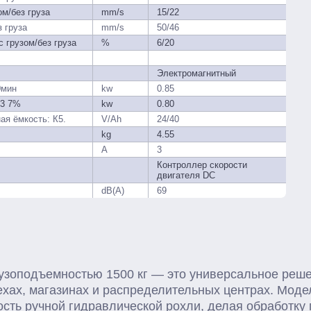
м/без груза
mm/s
15/22
з груза
mm/s
50/46
 грузом/без груза
%
6/20
Электромагнитный
0мин
kw
0.85
S3 7%
kw
0.80
ая ёмкость: К5.
V/Ah
24/40
kg
4.55
A
3
Контроллер скорости
двигателя DC
dB(A)
69
зоподъемностью 1500 кг — это универсальное реш
ехах, магазинах и распределительных центрах. Моде
ость ручной гидравлической рохли, делая обработку 