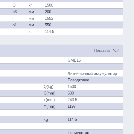
Q
кг
1500
h3
мм
200
l
мм
1552
b1
мм
550
кг
114.5
Показать
GME15
Литий-ионный аккумулятор
Поводковое
Q(kg)
1500
C(mm)
600
x(mm)
243.5
Y(mm)
1197
kg
114.5
Полиуретан