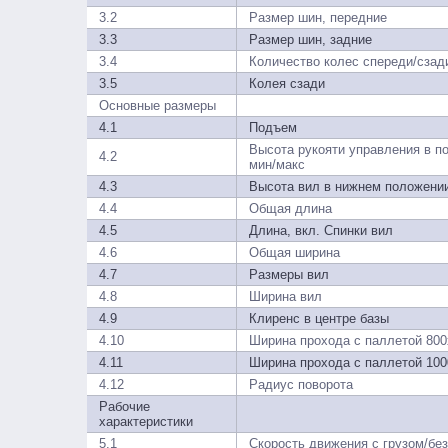
3.2
Размер шин, передние
3.3
Размер шин, задние
3.4
Количество колес спереди/сзад
3.5
Колея сзади
Основные размеры
4.1
Подъем
Высота рукояти управления в п
4.2
мин/макс
4.3
Высота вил в нижнем положени
4.4
Общая длина
4.5
Длина, вкл. Спинки вил
4.6
Общая ширина
4.7
Размеры вил
4.8
Ширина вил
4.9
Клиренс в центре базы
4.10
Ширина прохода с паллетой 800
4.11
Ширина прохода с паллетой 100
4.12
Радиус поворота
Рабочие
характеристики
5.1
Скорость движения с грузом/без