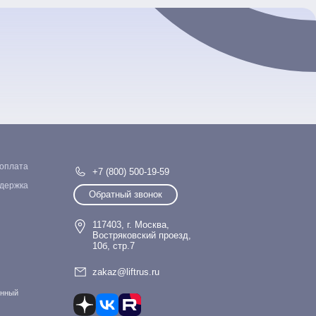
 оплата
+7 (800) 500-19-59
ддержка
Обратный звонок
117403, г. Москва,
Востряковский проезд,
10б, стр.7
zakaz@liftrus.ru
онный