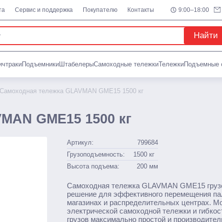
мники
Самоходные тележки
та
Сервис и поддержка
Покупателю
Контакты
9:00–18:00
пические
Транспортировщики паллет
одные
С платформой
Найти
дные
Комплектовщики заказов
вые
Тележки
ичтраки
Подъемники
Штабелеры
Самоходные тележки
Тележки
Подъемные 
леры
Стандартные
С весами
Самоходная тележка GLAVMAN GME15 1500 кг
роподъемом
С различной длиной и шириной ви
вые
Для агрессивных сред
ормой
Для бочек
MAN GME15 1500 кг
Ножничные
Артикул:
799684
Грузоподъемность:
1500
кг
Высота подъема:
200
мм
Смотреть весь каталог
Самоходная тележка GLAVMAN GME15 грузо
решение для эффективного перемещения пал
магазинах и распределительных центрах. М
электрической самоходной тележки и гибкос
грузов максимально простой и производител