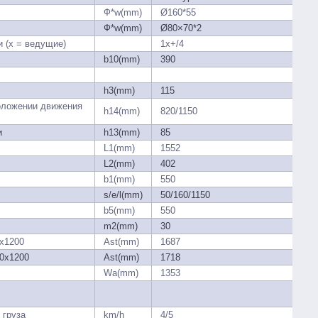
Ф*w(mm)
Ø160*55
Ф*w(mm)
Ø80×70*2
и (x = ведущие)
1x+/4
b10(mm)
390
h3(mm)
115
оложении движения
h14(mm)
820/1150
и
h13(mm)
85
L1(mm)
1552
L2(mm)
402
b1(mm)
550
s/e/l(mm)
50/160/1150
b5(mm)
550
m2(mm)
30
x1200
Ast(mm)
1687
0x1200
Ast(mm)
1718
Wa(mm)
1353
 груза
km/h
4/5