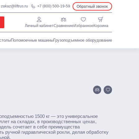
Подъемные столы
zakaz@liftrus.ru
+7 (800) 500-19-59
Обратный звонок
Гидравлические
С электроподъемом
Стационарные
Личный кабинет
Сравнение
Избранное
Корзина
Поломоечные машины
столы
Поломоечные машины
Грузоподъемное оборудование
С сиденьем оператора
Толкаемого типа
л
Грузоподъемное оборудование
Тали ручные
Тельферы
подъемностью 1500 кг — это универсальное
лет на складах, в производственных цехах,
одель сочетает в себе преимущества
ть ручной гидравлической рохли, делая обработку
ьной.