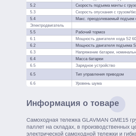
5.2
Скорость подъема мачты с грузо
5.3
Скорость опускания с грузом/бе
5.4
Макс. преодолеваемый подъем с
Электродвигатель
5.5
Рабочий тормоз
6.1
Мощность двигателя хода S2 6
6.2
Мощность двигателя подъема 
6.3
Напряжение батареи, номинальн
6.4
Масса батареи
6.5
Зарядное устройство
6.5
Тип управления приводом
6.6
Уровень шума
Информация о товаре
Самоходная тележка GLAVMAN GME15 гру
паллет на складах, в производственных ц
электрической самоходной тележки и гибк