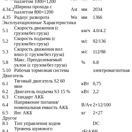
паллетом 1000×1200
Ширина прохода с
4.34.2
Ast
мм
2034
паллетом 800×1200
4.35
Радиус разворота
Wa
мм
1366
Эксплуатационные Характеристики
Скорость движения (с
5.1
км/ч
4.0/4.2
грузом/без груза)
Скорость подъема (с
5.2
м/с
92/136
грузом/без груза)
Скорость движения вил
5.3
м/с
112/98
вниз (с грузом/без груза)
Макс. Преодолеваемый
5.8
%
6.8
уклон (с грузом/без груза)
5.10
Рабочая тормозная система
электромагнитная
Двигатель
Тяговый двигатель S2 60
6.1
кВт
0,75
мин
6.2
Двигатель подъема S3 15 %
кВт
2,2
6.3
Стандарт АКБ
Напряжение питания/
6.4
В/Ач
2×12/100
номинальная емкость АКБ
6.5
Вес АКБ
кг
2×27
Другое
8.1
Тип управления ходом
DC
Уровень шумового
8.4
дБ(A)
69