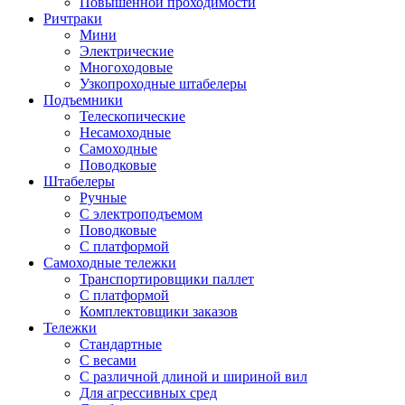
Повышенной проходимости
Ричтраки
Мини
Электрические
Многоходовые
Узкопроходные штабелеры
Подъемники
Телескопические
Несамоходные
Самоходные
Поводковые
Штабелеры
Ручные
С электроподъемом
Поводковые
С платформой
Самоходные тележки
Транспортировщики паллет
С платформой
Комплектовщики заказов
Тележки
Стандартные
С весами
С различной длиной и шириной вил
Для агрессивных сред