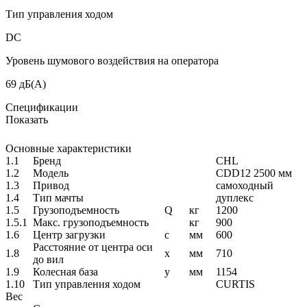
Тип управления ходом
DC
Уровень шумового воздействия на оператора
69 дБ(A)
Спецификации
Показать
Основные характеристики
1.1
Бренд
CHL
1.2
Модель
CDD12 2500 мм
1.3
Привод
самоходный
1.4
Тип мачты
дуплекс
1.5
Грузоподъемность
Q
кг
1200
1.5.1
Макс. грузоподъемность
кг
900
1.6
Центр загрузки
c
мм
600
Расстояние от центра оси
1.8
x
мм
710
до вил
1.9
Колесная база
y
мм
1154
1.10
Тип управления ходом
CURTIS
Вес