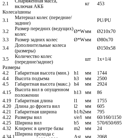
Снаряженная масса,
2.1
кг
453
включая АКБ
Колеса/шины
Материал колес (передние/
3.1
PU/PU
задние)
Размер передних (ведущих)
3.2
Ø*W
мм
Ø210х70
колес
3.3
Размер задних колес
Ø*W
мм
Ø80х70
Дополнительные колеса
3.4
Ø150х58
(размеры)
Количество колес
3.5
шт
1х+1/4
(передние/задние)
Размеры
4.2
Габаритная высота (мин.)
h1
мм
1744
4.4
Высота подъема
h3
мм
2500
4.5
Габаритная высота (макс.)
h4
мм
2924
Высота вил в опущенном
4.15
h13
мм
86
положении
4.19
Габаритная длина
l1
мм
1755
4.20
Длина до фронта вил
l2
мм
605
4.21
Габаритная ширина
b1/b2
мм
795
4.22
Размеры вил
s/e/l
мм
60/160/1150
4.25
Ширина вил
b5
мм
570/650/695
4.32
Клиренс в центре базы
m2
мм
24
Ширина прохода с
4.34.1
Ast
мм
2068