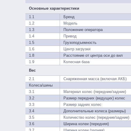
Основные характеристики
1.1
Бренд
1.2
Модель
1.3
Положение оператора
1.4
Привод
1.5
Грузоподъемность
1.6
Центр загрузки
1.8
Расстояние от центра оси до вил
1.9
Колесная база
Вес
2.1
Снаряженная масса (включая АКБ)
Колеса/шины
3.1
Материал колес (передние/задние)
3.2
Размер передних (ведущих) колес
3.3
Размер задних колес
3.4
Дополнительные колеса (размеры)
3.5
Количество колес (передние/задние)
3.6
Ширина колеи (передняя)
3.7
Ширина колеи (задняя)