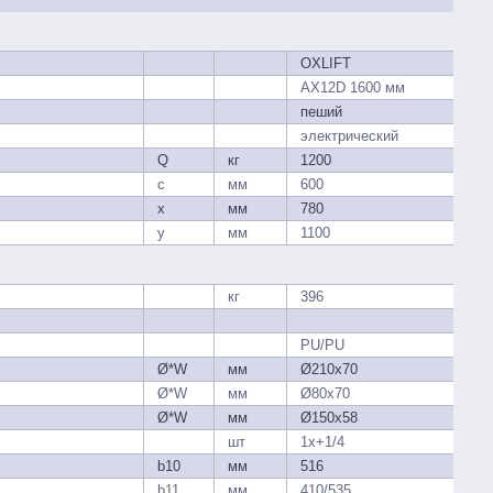
OXLIFT
АХ12D 1600 мм
пеший
электрический
Q
кг
1200
c
мм
600
x
мм
780
y
мм
1100
кг
396
PU/PU
Ø*W
мм
Ø210х70
Ø*W
мм
Ø80х70
Ø*W
мм
Ø150х58
шт
1x+1/4
b10
мм
516
b11
мм
410/535