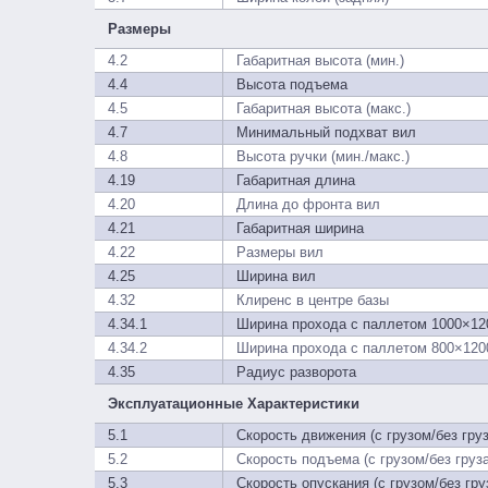
Размеры
4.2
Габаритная высота (мин.)
4.4
Высота подъема
4.5
Габаритная высота (макс.)
4.7
Минимальный подхват вил
4.8
Высота ручки (мин./макс.)
4.19
Габаритная длина
4.20
Длина до фронта вил
4.21
Габаритная ширина
4.22
Размеры вил
4.25
Ширина вил
4.32
Клиренс в центре базы
4.34.1
Ширина прохода с паллетом 1000×12
4.34.2
Ширина прохода с паллетом 800×120
4.35
Радиус разворота
Эксплуатационные Характеристики
5.1
Скорость движения (с грузом/без груз
5.2
Скорость подъема (с грузом/без груза
5.3
Скорость опускания (с грузом/без гру