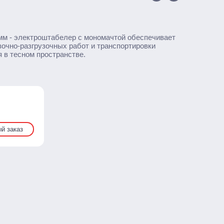
м - электроштабелер с мономачтой обеспечивает
зочно-разгрузочных работ и транспортировки
я в тесном пространстве.
й заказ