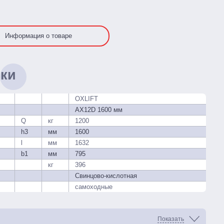
Информация о товаре
ики
OXLIFT
AX12D 1600 мм
Q
кг
1200
h3
мм
1600
l
мм
1632
b1
мм
795
кг
396
Свинцово-кислотная
самоходные
Показать