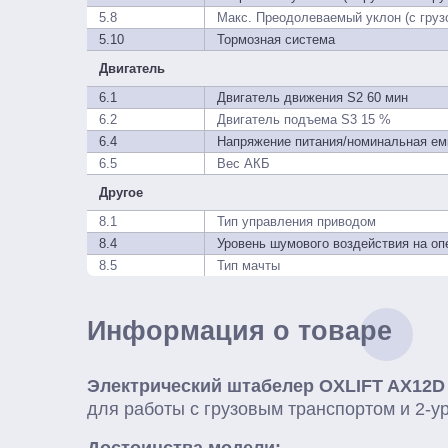
5.8
Макс. Преодолеваемый уклон (с грузо
5.10
Тормозная система
Двигатель
6.1
Двигатель движения S2 60 мин
6.2
Двигатель подъема S3 15 %
6.4
Напряжение питания/номинальная ем
6.5
Вес АКБ
Другое
8.1
Тип управления приводом
8.4
Уровень шумового воздействия на оп
8.5
Тип мачты
Информация о товаре
Электрический штабелер OXLIFT AX12D
для работы с грузовым транспортом и 2-
Достоинства модели: