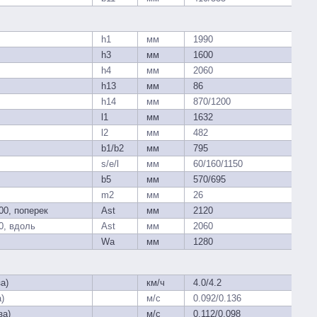
h1
мм
1990
h3
мм
1600
h4
мм
2060
h13
мм
86
h14
мм
870/1200
l1
мм
1632
l2
мм
482
b1/b2
мм
795
s/e/l
мм
60/160/1150
b5
мм
570/695
m2
мм
26
00, поперек
Ast
мм
2120
0, вдоль
Ast
мм
2060
Wa
мм
1280
а)
км/ч
4.0/4.2
)
м/с
0.092/0.136
за)
м/с
0.112/0.098