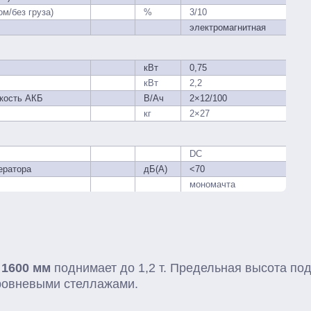
м/без груза)
%
3/10
электромагнитная
кВт
0,75
кВт
2,2
кость АКБ
В/Ач
2×12/100
кг
2×27
DC
ератора
дБ(A)
<70
мономачта
 1600 мм
поднимает до 1,2 т. Предельная высота под
уровневыми стеллажами.