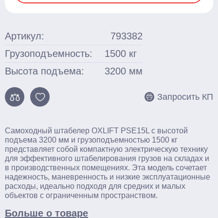
Ножничные
Подъемные столы
Артикул:
793382
Гидравлические
Грузоподъемность:
1500
кг
С электроподъемом
Высота подъема:
3200
мм
Стационарные
Запросить КП
Поломоечные машины
С сиденьем оператора
Самоходный штабелер OXLIFT PSE15L с высотой
Толкаемого типа
подъема 3200 мм и грузоподъемностью 1500 кг
представляет собой компактную электрическую технику
Грузоподъемное оборудование
для эффективного штабелирования грузов на складах и
в производственных помещениях. Эта модель сочетает
Тали ручные
надежность, маневренность и низкие эксплуатационные
расходы, идеально подходя для средних и малых
Тельферы
объектов с ограниченным пространством.​
Больше о товаре
Смотреть весь каталог