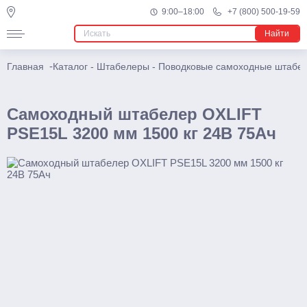
9:00–18:00
+7 (800) 500-19-59
Мини
Найти
Электрические
Многоходовые
-
Главная
Каталог
-
Штабелеры
-
Поводковые самоходные штабе
Узкопроходные штабелеры
Самоходный штабелер OXLIFT
Подъемники
PSE15L 3200 мм 1500 кг 24В 75Ач
Телескопические
Несамоходные
Самоходные
Поводковые
Штабелеры
Ручные
С электроподъемом