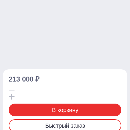
Поводковые
С платформой
Самоходные тележки
Транспортировщики паллет
С платформой
Комплектовщики заказов
Тележки
213 000 ₽
Стандартные
С весами
С различной длиной и шириной вил
В корзину
Для агрессивных сред
Для бочек
Быстрый заказ