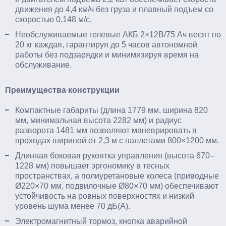
движения до 4,4 км/ч без груза и плавный подъем со
скоростью 0,148 м/с.​
Необслуживаемые гелевые АКБ 2×12В/75 Ач весят по
20 кг каждая, гарантируя до 5 часов автономной
работы без подзарядки и минимизируя время на
обслуживание.​
Преимущества конструкции
Компактные габариты (длина 1779 мм, ширина 820
мм, минимальная высота 2282 мм) и радиус
разворота 1481 мм позволяют маневрировать в
проходах шириной от 2,3 м с паллетами 800×1200 мм.​
Длинная боковая рукоятка управления (высота 670–
1228 мм) повышает эргономику в тесных
пространствах, а полиуретановые колеса (приводные
Ø220×70 мм, подвилочные Ø80×70 мм) обеспечивают
устойчивость на ровных поверхностях и низкий
уровень шума менее 70 дБ(А).​
Электромагнитный тормоз, кнопка аварийной