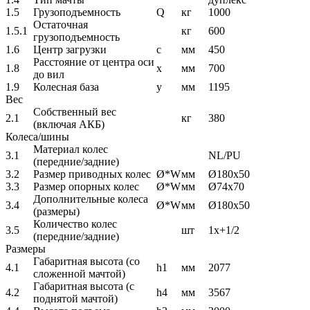
1.5
Грузоподъемность
Q
кг
1000
Остаточная
1.5.1
кг
600
грузоподъемность
1.6
Центр загрузки
c
мм
450
Расстояние от центра оси
1.8
x
мм
700
до вил
1.9
Колесная база
y
мм
1195
Вес
Собственный вес
2.1
кг
380
(включая АКБ)
Колеса/шины
Материал колес
3.1
NL/PU
(передние/задние)
3.2
Размер приводных колес
Ø*W
мм
Ø180х50
3.3
Размер опорных колес
Ø*W
мм
Ø74х70
Дополнительные колеса
3.4
Ø*W
мм
Ø180х50
(размеры)
Количество колес
3.5
шт
1х+1/2
(передние/задние)
Размеры
Габаритная высота (со
4.1
h1
мм
2077
сложенной мачтой)
Габаритная высота (с
4.2
h4
мм
3567
поднятой мачтой)