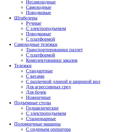
Несамоходные
Самоходные
Поводковые
Штабелеры
Ручные
С электроподъемом
Поводковые
С платформой
Самоходные тележки
Транспортировщики паллет
С платформой
Комплектовщики заказов
Тележки
Стандартные
С весами
С различной длиной и шириной вил
Для агрессивных сред
Для бочек
Ножничные
Подъемные столы
Гидравлические
С электроподъемом
Стационарные
Поломоечные машины
С сиденьем оператора