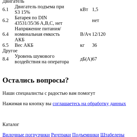
Двигатель
Двигатель подъема при
6.1
кВт
1,5
S3 15%
Батарея по DIN
6.2
нет
43531/35/36 A,B,C, нет
Напряжение питания/
6.4
номинальная емкость
В/Ач
12/120
АКБ
6.5
Вес АКБ
кг
36
Другое
Уровень шумового
8.4
дБ(A)
67
воздействия на оператора
Остались вопросы?
Наши специалисты с радостью вам помогут
Нажимая на кнопку вы
соглашаетесь на обработку данных
Каталог
Вилочные погрузчики
Ричтраки
Подъемники
Штабелеры