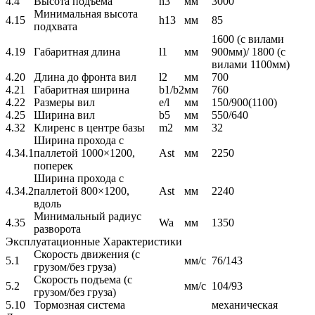
4.4
Высота подъема
h3
мм
3000
Минимальная высота
4.15
h13
мм
85
подхвата
1600 (с вилами
4.19
Габаритная длина
l1
мм
900мм)/ 1800 (с
вилами 1100мм)
4.20
Длина до фронта вил
l2
мм
700
4.21
Габаритная ширина
b1/b2
мм
760
4.22
Размеры вил
e/l
мм
150/900(1100)
4.25
Ширина вил
b5
мм
550/640
4.32
Клиренс в центре базы
m2
мм
32
Ширина прохода с
4.34.1
паллетой 1000×1200,
Ast
мм
2250
поперек
Ширина прохода с
4.34.2
паллетой 800×1200,
Ast
мм
2240
вдоль
Минимальный радиус
4.35
Wa
мм
1350
разворота
Эксплуатационные Характеристики
Скорость движения (с
5.1
мм/с
76/143
грузом/без груза)
Скорость подъема (с
5.2
мм/с
104/93
грузом/без груза)
5.10
Тормозная система
механическая