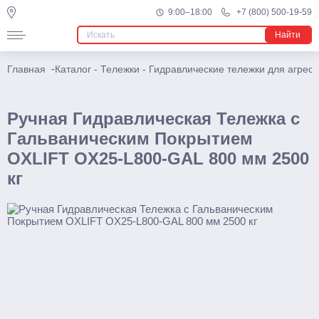
9:00–18:00
+7 (800) 500-19-59
Повышенной проходимости
Найти
Ричтраки
-
Главная
Каталог
-
Тележки
-
Гидравлические тележки для агрес
Мини
Электрические
Ручная Гидравлическая Тележка c
Многоходовые
Гальваническим Покрытием
Узкопроходные штабелеры
OXLIFT OX25-L800-GAL 800 мм 2500
кг
Подъемники
Телескопические
Несамоходные
Самоходные
Поводковые
Штабелеры