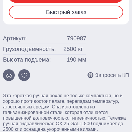
Для агрессивных сред
Быстрый заказ
Для бочек
Ножничные
Артикул:
790987
Подъемные столы
Грузоподъемность:
2500
кг
Гидравлические
Высота подъема:
190
мм
С электроподъемом
Стационарные
Запросить КП
Поломоечные машины
С сиденьем оператора
Эта короткая ручная рохля не только компактная, но и
хорошо противостоит влаге, перепадам температур,
Толкаемого типа
агрессивным средам. Она изготовлена из
гальванизированной стали, которая отличается
повышенной долговечностью, гигиеничностью. Тележка
Грузоподъемное оборудование
ручная гидравлическая OX 25-GAL-L800 поднимает до
2500 кг и оснащена укороченными вилами.
Тали ручные