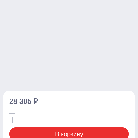
Ручные
С электроподъемом
Поводковые
С платформой
Самоходные тележки
Транспортировщики паллет
С платформой
Комплектовщики заказов
28 305 ₽
Тележки
Стандартные
С весами
С различной длиной и шириной вил
В корзину