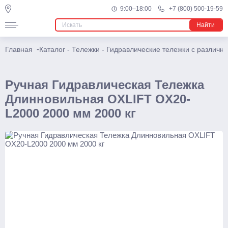
Повышенной проходимости
9:00–18:00
+7 (800) 500-19-59
Найти
Ричтраки
Мини
-
Главная
Каталог
-
Тележки
-
Гидравлические тележки с различн
Электрические
Многоходовые
Ручная Гидравлическая Тележка
Длинновильная OXLIFT OX20-
Узкопроходные штабелеры
L2000 2000 мм 2000 кг
Подъемники
Телескопические
Несамоходные
Самоходные
Поводковые
Штабелеры