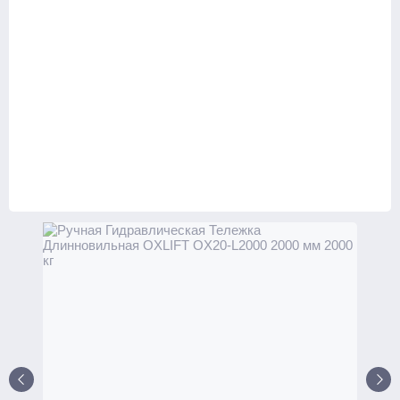
Ручные
С электроподъемом
Поводковые
С платформой
Самоходные тележки
Транспортировщики паллет
С платформой
Комплектовщики заказов
Тележки
Стандартные
С весами
С различной длиной и шириной вил