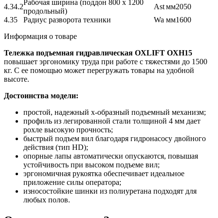
Рабочая ширина (поддон 800 х 1200
4.34.2
Ast
мм
2050
продольный)
4.35
Радиус разворота техники
Wa
мм
1600
Информация о товаре
Тележка подъемная гидравлическая OXLIFT OXH15
повышает эргономику труда при работе с тяжестями до 1500
кг. С ее помощью может перегружать товары на удобной
высоте.
Достоинства модели:
простой, надежный х-образный подъемный механизм;
профиль из легированной стали толщиной 4 мм дает
рохле высокую прочность;
быстрый подъем вил благодаря гидронасосу двойного
действия (тип HD);
опорные лапы автоматически опускаются, повышая
устойчивость при высоком подъеме вил;
эргономичная рукоятка обеспечивает идеальное
приложение силы оператора;
износостойкие шинки из полиуретана подходят для
любых полов.