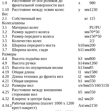
Расстояние от оси роликов до
1.9
x
980
фронтальной поверхности вил
1.10
Расстояние между осями колес
y
мм
1230
Вес
2.1
Собственный вес
кг
115
Колеса/шины
3.1
Материал колес
PU/PU
3.2
Размер заднего колеса
мм
70*50
3.3
Размер переднего колеса
мм
150*50
3.5
Количество колес
2/2
3.6
Ширина переднего моста
b10
мм
200
3.7
Ширина колеи, сзади
b11
мм
490
Размеры
4.4
Высота подъёма вил
h3
мм
800
4.9
Высота ручки
h14
мм
1260
4.15
Высота по опущенным вилам
h13
мм
85
4.19
Общая длина
l1
мм
1580
4.20
Длина техники до фронта вил
l2
мм
360
4.21
Общая ширина
b1
мм
550
4.22
Размеры вил
s/e/l
мм
55/160/1150
Расстояние между внешними
4.25
b5
мм
550
сторонами вил
4.32
Клиренс в центре базы
m2
мм
20
Рабочая ширина (паллет 1000 х 1200
4.34.1
Ast
мм
2150
крест-накрест)