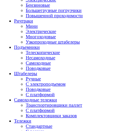
Бензиновые
Большегрузные погрузчики
Повышенной проходимости
Ричтраки
Мини
Электрические
Многоходовые
Узкопроходные штабелеры
Подъемники
Телескопические
Несамоходные
Самоходные
Поводковые
Штабелеры
Ручные
С электроподъемом
Поводковые
С платформой
Самоходные тележки
Транспортировщики паллет
С платформой
Комплектовщики заказов
Тележки
Стандартные