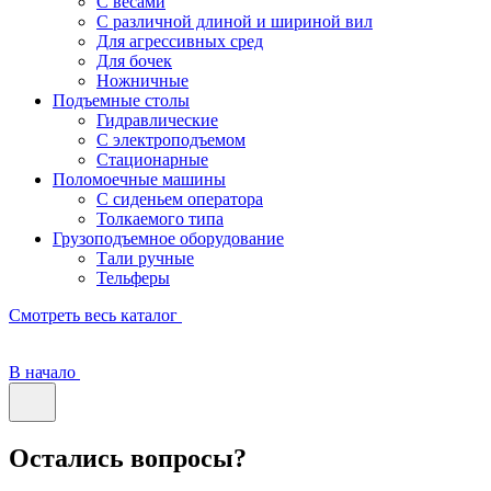
С весами
С различной длиной и шириной вил
Для агрессивных сред
Для бочек
Ножничные
Подъемные столы
Гидравлические
С электроподъемом
Стационарные
Поломоечные машины
С сиденьем оператора
Толкаемого типа
Грузоподъемное оборудование
Тали ручные
Тельферы
Смотреть весь каталог
В начало
Остались вопросы?