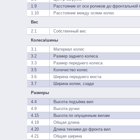
1.9
Расстояние от оси роликов до фронтальной 
1.10
Расстояние между осями колес
Вес
2.1
Собственный вес
Колеса/шины
3.1
Материал колес
3.2
Размер заднего колеса
3.3
Размер переднего колеса
3.5
Количество колес
3.6
Ширина переднего моста
3.7
Ширина колеи, сзади
Размеры
4.4
Высота подъёма вил
4.9
Высота ручки
4.15
Высота по опущенным вилам
4.19
Общая длина
4.20
Длина техники до фронта вил
4.21
Общая ширина