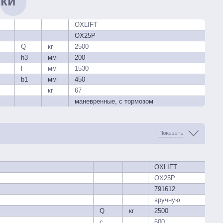
ики
OXLIFT
OX25P
Q
кг
2500
h3
мм
200
l
мм
1530
b1
мм
450
кг
67
маневренные, с тормозом
Показать
OXLIFT
OX25P
791612
вручную
Q
кг
2500
c
600