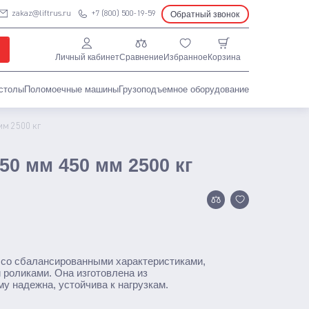
Обратный звонок
zakaz@liftrus.ru
+7 (800) 500-19-59
Подъемные столы
Гидравлические
Личный кабинет
Сравнение
Избранное
Корзина
С электроподъемом
Стационарные
столы
Поломоечные машины
Грузоподъемное оборудование
Поломоечные машины
мм 2500 кг
С сиденьем оператора
Толкаемого типа
л
0 мм 450 мм 2500 кг
Грузоподъемное оборудование
Тали ручные
Тельферы
 со сбалансированными характеристиками,
роликами. Она изготовлена из
у надежна, устойчива к нагрузкам.