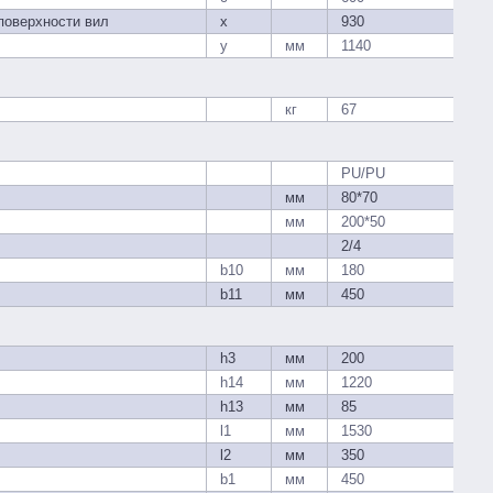
поверхности вил
x
930
y
мм
1140
кг
67
PU/PU
мм
80*70
мм
200*50
2/4
b10
мм
180
b11
мм
450
h3
мм
200
h14
мм
1220
h13
мм
85
l1
мм
1530
l2
мм
350
b1
мм
450