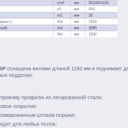
s/e/l
мм
55/160/1150
b5
мм
450
m2
мм
25
акрест)
Ast
мм
1910
ный)
Ast
мм
1890
Wa
мм
1500
5P
оснащена вилами длиной 1150 мм и поднимает до 
нных поддонах.
етровому профилю из легированной стали;
ковое покрытие;
хромированным штоком поршня;
ходят для любых полов;